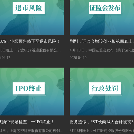
00076，业绩预告修正至退市风险！
刚刚，证监会增设创业板第四套上
16日晚上，宁波GQY视讯股份有限公司
4 月 10 日，中国证监会发布《关于深化
标准！
00076）的一则《2025年度业绩预告修正
板改革 更好服务新质生产力发展的意见
6-04-17
2026-04-10
告》、《关于公司股票交易可能被实施退
提出了一系列针对性的改革举措
风险警示的风险提示公告》震惊了2万多名
东。
被抽中现场检查，一IPO终止！
财务造假，*ST长药14人合计被罚31
月31日，上海芯密科技股份有限公司科创板
3月18日晚上，长江医药控股股份有限公
万！两独董分别被罚100万！