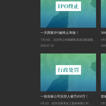
一天两家IPO被终止审核！
3
7月24日，北交所公布新疆凯龙清洁能源股份
4月
有限公司（874225）IPO、北京市九州风神
（3
2026-07-26
202
科技股份有限公司（874058）IPO被终止审
公
核。
市
股
一创业板公司实控人被罚450万！
曾
4月2日，绍兴贝斯美化工股份有限公司
3