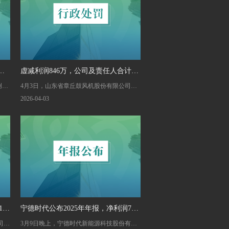
市
虚减利润846万，公司及责任人合计拟
创业
4月3日，山东省章丘鼓风机股份有限公司
被罚690万！股票将被ST
》，
（002598）披露关于公司及相关当事人收到
2026-04-03
山东证监局下发的《行政处罚事先告知书》
的公告。
00
宁德时代公布2025年年报，净利润722
司
3月9日晚上，宁德时代新能源科技股份有限
亿元！